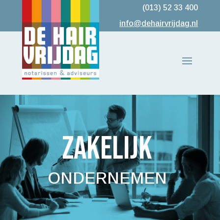
(013) 52 33 400
info@dehairvrijdag.nl
ZAKELIJK
ONDERNEMEN